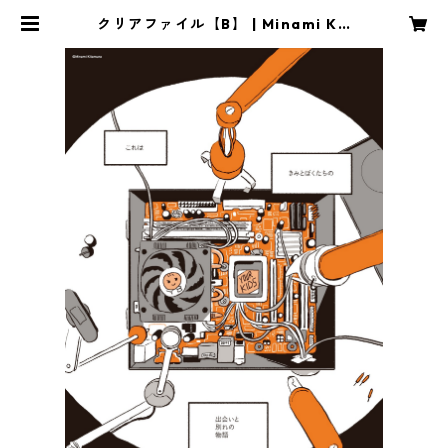
クリアファイル【B】 | Minami Kit
amura,"Goodbye hello world"
official store